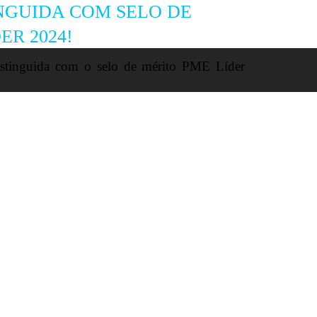
NGUIDA COM SELO DE
ER 2024!
istinguida com o selo de mérito PME Líder
hamos esta conquista, que pertence a todos
, atribuído pelo IAPMEI – Agência para a
ão, destaca as empresas que se diferenciam
ão e contributo positivo para a economia
ue caminham ao nosso lado: clientes,
 amigos. Um agradecimento especial à nossa
ue com dedicação e paixão transforma este
s os dias.