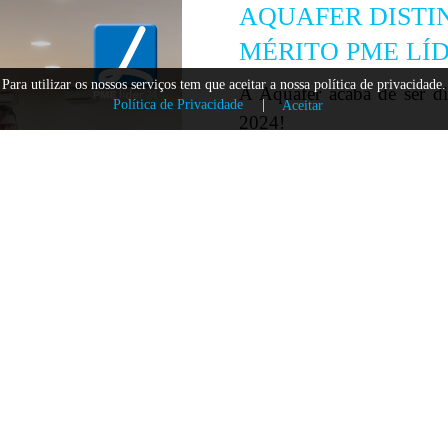
AQUAFER DISTI
MÉRITO PME LÍD
Para utilizar os nossos serviços tem que aceitar a nossa política de privacidade.
A Aquafer acaba de ser d
Política de Privacidade
|
Aceitar
2024!
É com orgulho que partil
nós. Este reconhecimento
Competitividade e Inovaç
pela sua solidez, inovaç
nacional.
Obrigado a todos os q
fornecedores, parceiros e
EQUIPA extraordinária, q
projeto em algo maior, todo