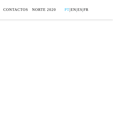
|
|
|
CONTACTOS
NORTE 2020
PT
EN
ES
FR
O
A ENERGÉTICA
ritório