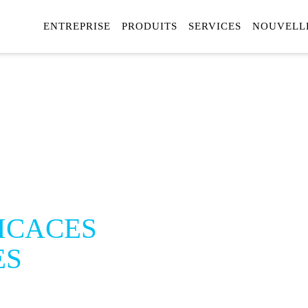
ENTREPRISE
PRODUITS
SERVICES
NOUVELL
+ C
+ É
à la m