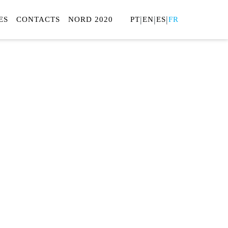
|
|
|
ES
CONTACTS
NORD 2020
PT
EN
ES
FR
ONFORT
CONOMIE D'ÉNERGIE
aison, au bureau