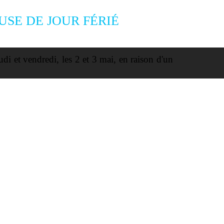
SE DE JOUR FÉRIÉ
 et vendredi, les 2 et 3 mai, en raison d'un
i prochain, le 6 mai 2024.
us de bonnes vacances !