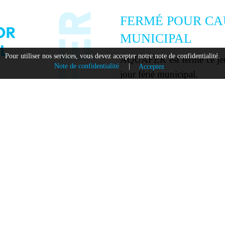
FERMÉ POUR CAU
MUNICIPAL
Pour utiliser nos services, vous devez accepter notre note de confidentialité.
AQUAFER est fermé ce jeudi
Note de confidentialité
|
Acceptez
jour férié municipal.
Nous serons de retour lund
Nous vous souhaitons à to